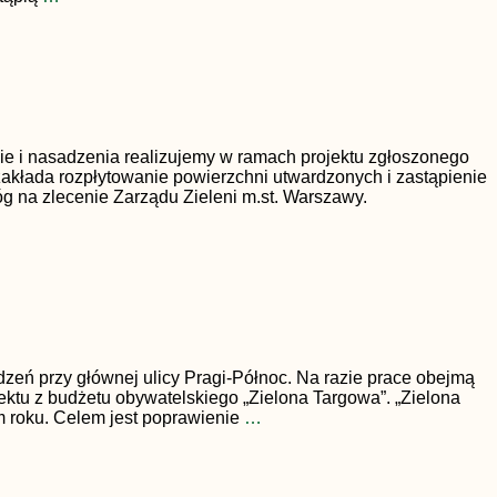
ie i nasadzenia realizujemy w ramach projektu zgłoszonego
zakłada rozpłytowanie powierzchni utwardzonych i zastąpienie
g na zlecenie Zarządu Zieleni m.st. Warszawy.
dzeń przy głównej ulicy Pragi-Północ. Na razie prace obejmą
ektu z budżetu obywatelskiego „Zielona Targowa”. „Zielona
ym roku. Celem jest poprawienie
…