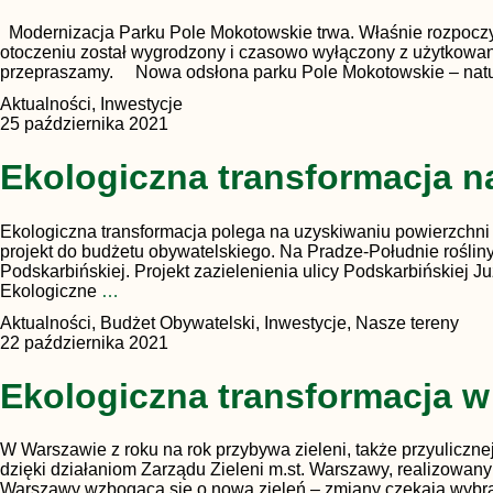
Modernizacja Parku Pole Mokotowskie trwa. Właśnie rozpoczy
otoczeniu został wygrodzony i czasowo wyłączony z użytkowani
przepraszamy. Nowa odsłona parku Pole Mokotowskie – natu
Aktualności, Inwestycje
25 października 2021
Ekologiczna transformacja n
Ekologiczna transformacja polega na uzyskiwaniu powierzchni
projekt do budżetu obywatelskiego. Na Pradze-Południe roślin
Podskarbińskiej. Projekt zazielenienia ulicy Podskarbińskiej 
Ekologiczne
…
Aktualności, Budżet Obywatelski, Inwestycje, Nasze tereny
22 października 2021
Ekologiczna transformacja w 
W Warszawie z roku na rok przybywa zieleni, także przyuliczn
dzięki działaniom Zarządu Zieleni m.st. Warszawy, realizowan
Warszawy wzbogacą się o nową zieleń – zmiany czekają wybran