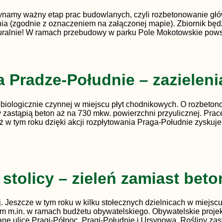
namy ważny etap prac budowlanych, czyli rozbetonowanie głów
a (zgodnie z oznaczeniem na załączonej mapie). Zbiornik będz
ralnie! W ramach przebudowy w parku Pole Mokotowskie pows
a Pradze-Południe – zazielen
 biologicznie czynnej w miejscu płyt chodnikowych. O rozbeto
y zastąpią beton aż na 730 mkw. powierzchni przyulicznej. Pra
Już w tym roku dzięki akcji rozpłytowania Praga-Południe zysku
stolicy – zieleń zamiast bet
ej. Jeszcze w tym roku w kilku stołecznych dzielnicach w miej
ym m.in. w ramach budżetu obywatelskiego. Obywatelskie projek
e ulice Pragi-Północ, Pragi-Południe i Ursynowa. Rośliny za