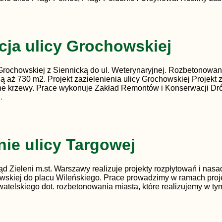
cja ulicy Grochowskiej
Grochowskiej z Siennicką do ul. Weterynaryjnej. Rozbetonowan
aż 730 m2. Projekt zazielenienia ulicy Grochowskiej Projekt 
ane krzewy. Prace wykonuje Zakład Remontów i Konserwacji Dró
…
ie ulicy Targowej
d Zieleni m.st. Warszawy realizuje projekty rozpłytowań i nasa
jowskiej do placu Wileńskiego. Prace prowadzimy w ramach proj
watelskiego dot. rozbetonowania miasta, które realizujemy w t