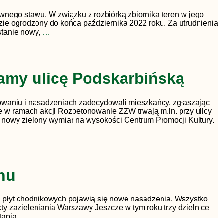
nego stawu. W związku z rozbiórką zbiornika teren w jego
ie ogrodzony do końca października 2022 roku. Za utrudnienia
tanie nowy,
…
iamy ulicę Podskarbińską
nowaniu i nasadzeniach zadecydowali mieszkańcy, zgłaszając
ce w ramach akcji Rozbetonowanie ZZW trwają m.in. przy ulicy
je nowy zielony wymiar na wysokości Centrum Promocji Kultury.
onu
scu płyt chodnikowych pojawią się nowe nasadzenia. Wszystko
ty zazieleniania Warszawy Jeszcze w tym roku trzy dzielnice
stąpią
…