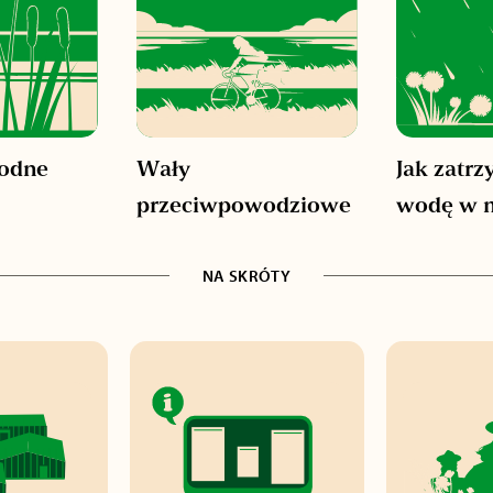
wodne
Wały
Jak zatr
przeciwpowodziowe
wodę w m
NA SKRÓTY