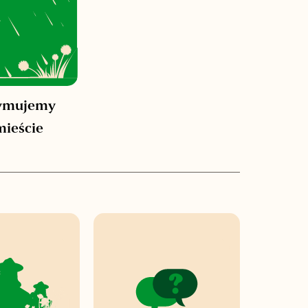
zymujemy
ieście