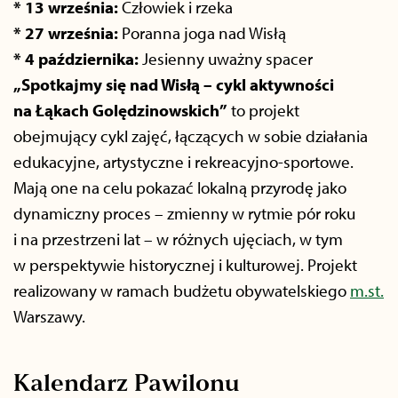
* 13 września:
Człowiek i rzeka
* 27 września:
Poranna joga nad Wisłą
* 4 października:
J
esienny uważny spacer
„Spotkajmy się nad Wisłą – cykl aktywności
na Łąkach Golędzinowskich”
to projekt
obejmujący cykl zajęć, łączących w sobie działania
edukacyjne, artystyczne i rekreacyjno-sportowe.
Mają one na celu pokazać lokalną przyrodę jako
dynamiczny proces – zmienny w rytmie pór roku
i na przestrzeni lat – w różnych ujęciach, w tym
w perspektywie historycznej i kulturowej. Projekt
realizowany w ramach budżetu obywatelskiego
m.st.
Warszawy.
Kalendarz Pawilonu