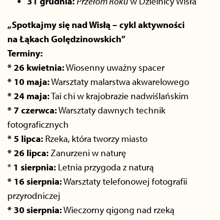
31 grudnia:
Przełom Roku
w Dzielnicy Wisła
„Spotkajmy się nad Wisłą – cykl aktywności
na Łąkach Golędzinowskich”
Terminy:
* 26 kwietnia:
Wiosenny uważny spacer
* 10 maja:
Warsztaty malarstwa akwarelowego
* 24 maja:
Tai chi w krajobrazie nadwiślańskim
* 7 czerwca:
Warsztaty dawnych technik
fotograficznych
* 5 lipca:
Rzeka, która tworzy miasto
* 26 lipca:
Zanurzeni w naturę
*
1 sierpnia:
Letnia przygoda z naturą
* 16 sierpnia:
Warsztaty telefonowej fotografii
przyrodniczej
* 30 sierpnia:
Wieczorny qigong nad rzeką