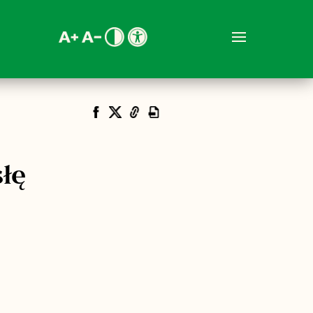
MENU
Udostępnij
łę
częło się na dobre.