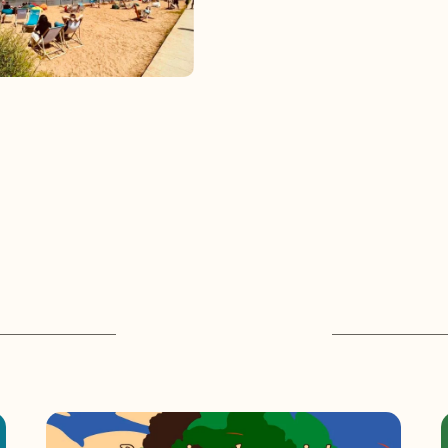
POWIĄZANE TREŚCI