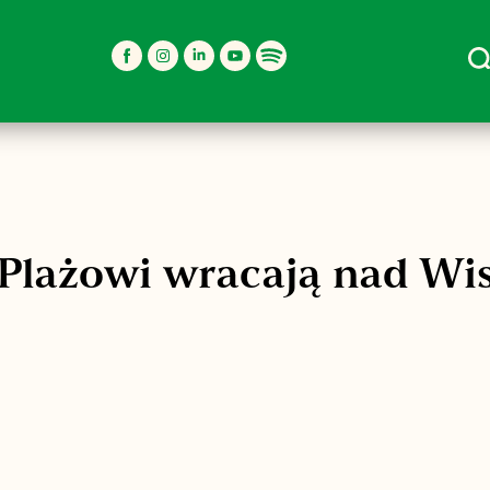
SZUKAJ
Plażowi wracają nad Wis
acie na kilku plażach – to znak, że lato nad Wisłą za