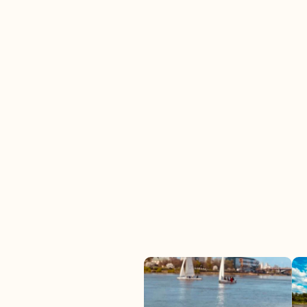
Informacje na plażach
Na plażach pojawią się równie
można znaleźć na nich najważ
alarmowe, wskazówki związane 
i najbliższej okolicy.
Zachęcamy do śledzenia wyda