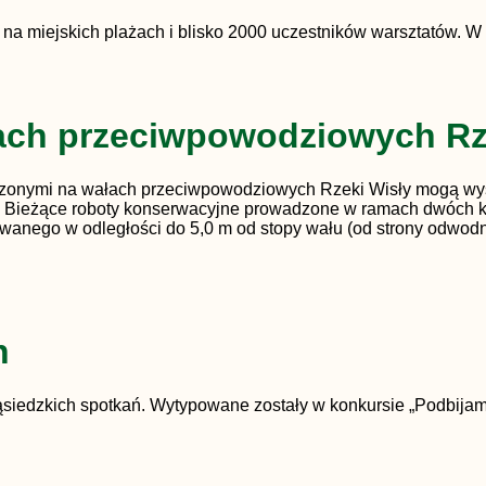
 miejskich plażach i blisko 2000 uczestników warsztatów. W 
ach przeciwpowodziowych Rz
zonymi na wałach przeciwpowodziowych Rzeki Wisły mogą wyst
e. Bieżące roboty konserwacyjne prowadzone w ramach dwóch k
zowanego w odległości do 5,0 m od stopy wału (od strony odwo
h
siedzkich spotkań. Wytypowane zostały w konkursie „Podbijam