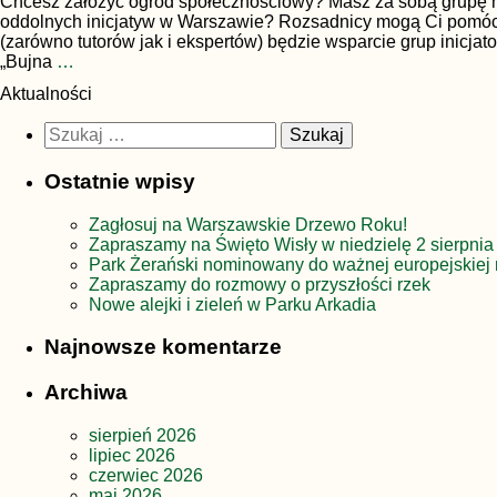
Chcesz założyć ogród społecznościowy? Masz za sobą grupę mi
oddolnych inicjatyw w Warszawie? Rozsadnicy mogą Ci pomóc
(zarówno tutorów jak i ekspertów) będzie wsparcie grup inicja
„Bujna
…
Aktualności
Szukaj:
Ostatnie wpisy
Zagłosuj na Warszawskie Drzewo Roku!
Zapraszamy na Święto Wisły w niedzielę 2 sierpnia
Park Żerański nominowany do ważnej europejskiej 
Zapraszamy do rozmowy o przyszłości rzek
Nowe alejki i zieleń w Parku Arkadia
Najnowsze komentarze
Archiwa
sierpień 2026
lipiec 2026
czerwiec 2026
maj 2026