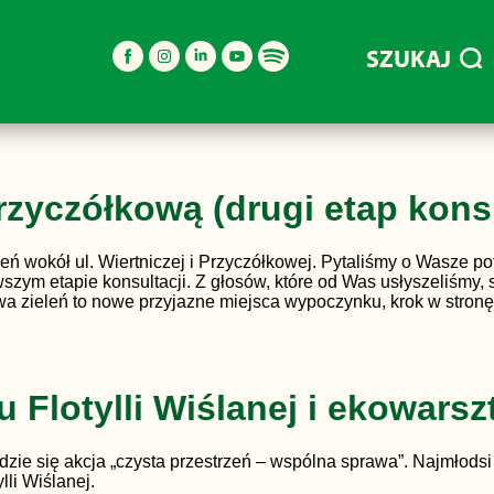
SZUKAJ
rzyczółkową (drugi etap konsu
 wokół ul. Wiertniczej i Przyczółkowej. Pytaliśmy o Wasze potr
wszym etapie konsultacji. Z głosów, które od Was usłyszeliśmy
Nowa zieleń to nowe przyjazne miejsca wypoczynku, krok w stron
 Flotylli Wiślanej i ekowarsz
ędzie się akcja „czysta przestrzeń – wspólna sprawa”. Najmło
li Wiślanej.