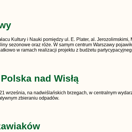
awy
ałacu Kultury i Nauki pomiędzy ul. E. Plater, al. Jerozolimski
śliny sezonowe oraz róże. W samym centrum Warszawy pojawiło 
atkowo w ramach realizacji projektu z budżetu partycypacyjne
– Polska nad Wisłą
, 21 września, na nadwiślańskich brzegach, w centralnym wydar
tatywnym zbieraniu odpadów.
szawiaków