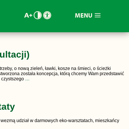
MENU
ltacji)
zeby, o nową zieleń, ławki, kosze na śmieci, o ścieżki
, stworzona została koncepcja​, którą chcemy Wam przedstawić
ę czystszego
…
taty
dsi wezmą udział w darmowych eko-warsztatach, mieszkańcy