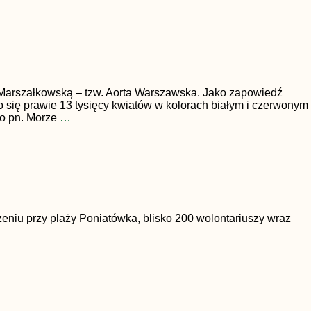
mi, Marszałkowską – tzw. Aorta Warszawska. Jako zapowiedź
się prawie 13 tysięcy kwiatów w kolorach białym i czerwonym
go pn. Morze
…
zeniu przy plaży Poniatówka, blisko 200 wolontariuszy wraz