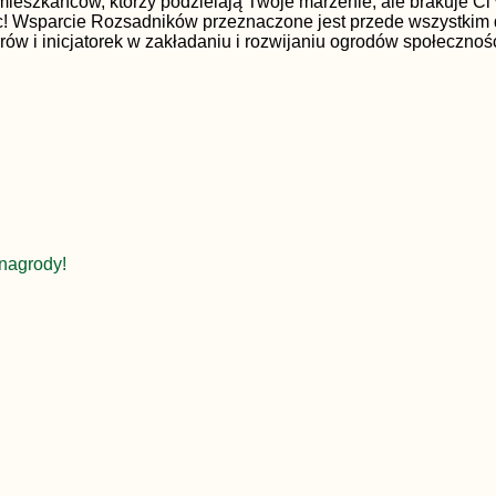
eszkańców, którzy podzielają Twoje marzenie, ale brakuje Ci 
! Wsparcie Rozsadników przeznaczone jest przede wszystkim 
torów i inicjatorek w zakładaniu i rozwijaniu ogrodów społeczn
nagrody!