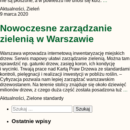
nie są płoszone, a w powietrzu nie unosi się kurz.
…
Aktualności, Zieleń
9 marca 2020
Nowoczesne zarządzanie
zielenią w Warszawie
Warszawa wprowadza internetową inwentaryzację miejskich
drzew. Serwis mapowy ułatwi zarządzanie zielenią. Można tam
sprawdzić np. gatunki drzew, zasięg koron, ich kondycję
i wycinki. Trwają prace nad Kartą Praw Drzewa ze standardami
kontroli, pielęgnacji i realizacji inwestycji w pobliżu roślin. –
Cyfryzacja pozwala nam lepiej zarządzać warszawskim
drzewostanem. Na terenie stolicy znajduje się około dziewięć
milionów drzew, z czego duża część została posadzona tuż
…
Aktualności, Zielone standardy
Szukaj:
Ostatnie wpisy