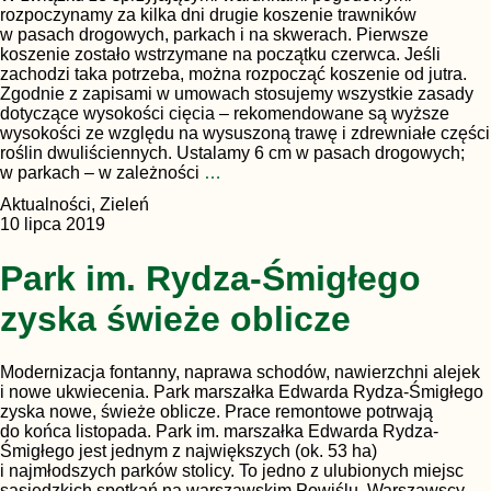
rozpoczynamy za kilka dni drugie koszenie trawników
w pasach drogowych, parkach i na skwerach. Pierwsze
koszenie zostało wstrzymane na początku czerwca. Jeśli
zachodzi taka potrzeba, można rozpocząć koszenie od jutra.
Zgodnie z zapisami w umowach stosujemy wszystkie zasady
dotyczące wysokości cięcia – rekomendowane są wyższe
wysokości ze względu na wysuszoną trawę i zdrewniałe części
roślin dwuliściennych. Ustalamy 6 cm w pasach drogowych;
w parkach – w zależności
…
Aktualności, Zieleń
10 lipca 2019
Park im. Rydza-Śmigłego
zyska świeże oblicze
Modernizacja fontanny, naprawa schodów, nawierzchni alejek
i nowe ukwiecenia. Park marszałka Edwarda Rydza-Śmigłego
zyska nowe, świeże oblicze. Prace remontowe potrwają
do końca listopada. Park im. marszałka Edwarda Rydza-
Śmigłego jest jednym z największych (ok. 53 ha)
i najmłodszych parków stolicy. To jedno z ulubionych miejsc
sąsiedzkich spotkań na warszawskim Powiślu. Warszawscy