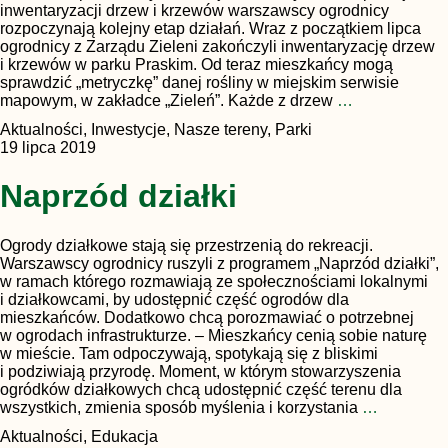
inwentaryzacji drzew i krzewów warszawscy ogrodnicy
rozpoczynają kolejny etap działań. Wraz z początkiem lipca
ogrodnicy z Zarządu Zieleni zakończyli inwentaryzację drzew
i krzewów w parku Praskim. Od teraz mieszkańcy mogą
sprawdzić „metryczkę” danej rośliny w miejskim serwisie
mapowym, w zakładce „Zieleń”. Każde z drzew
…
Aktualności, Inwestycje, Nasze tereny, Parki
19 lipca 2019
Naprzód działki
Ogrody działkowe stają się przestrzenią do rekreacji.
Warszawscy ogrodnicy ruszyli z programem „Naprzód działki”,
w ramach którego rozmawiają ze społecznościami lokalnymi
i działkowcami, by udostępnić część ogrodów dla
mieszkańców. Dodatkowo chcą porozmawiać o potrzebnej
w ogrodach infrastrukturze. – Mieszkańcy cenią sobie naturę
w mieście. Tam odpoczywają, spotykają się z bliskimi
i podziwiają przyrodę. Moment, w którym stowarzyszenia
ogródków działkowych chcą udostępnić część terenu dla
wszystkich, zmienia sposób myślenia i korzystania
…
Aktualności, Edukacja