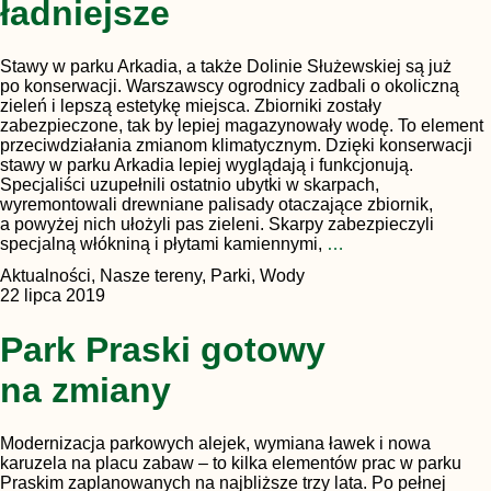
ładniejsze
Stawy w parku Arkadia, a także Dolinie Służewskiej są już
po konserwacji. Warszawscy ogrodnicy zadbali o okoliczną
zieleń i lepszą estetykę miejsca. Zbiorniki zostały
zabezpieczone, tak by lepiej magazynowały wodę. To element
przeciwdziałania zmianom klimatycznym. Dzięki konserwacji
stawy w parku Arkadia lepiej wyglądają i funkcjonują.
Specjaliści uzupełnili ostatnio ubytki w skarpach,
wyremontowali drewniane palisady otaczające zbiornik,
a powyżej nich ułożyli pas zieleni. Skarpy zabezpieczyli
specjalną włókniną i płytami kamiennymi,
…
Aktualności, Nasze tereny, Parki, Wody
22 lipca 2019
Park Praski gotowy
na zmiany
Modernizacja parkowych alejek, wymiana ławek i nowa
karuzela na placu zabaw – to kilka elementów prac w parku
Praskim zaplanowanych na najbliższe trzy lata. Po pełnej