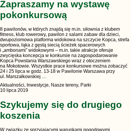
Zapraszamy na wystawę
pokonkursową
8 pawilonów, w których znajdą się m.in. siłownia z klubem
fitness, klub rowerowy, pawilon z salami zabaw dla dzieci,
dwupoziomowa platforma widokowa na szczycie Kopca, strefa
sportowa, łąka z gęstą siecią ścieżek spacerowych
i „ambonami” widokowymi – m.in. takie atrakcje oferuje
zwycięska koncepcja w konkursie na zagospodarowanie
Kopca Powstania Warszawskiego wraz z otoczeniem
na Mokotowie. Wszystkie prace konkursowe można zobaczyć
24 i 25 lipca w godz. 13-18 w Pawilonie Warszawa przy
ul. Marszałkowskiej
…
Aktualności, Inwestycje, Nasze tereny, Parki
10 lipca 2019
Szykujemy się do drugiego
koszenia
W związku ze sprzyjającymi warunkami pogodowymi