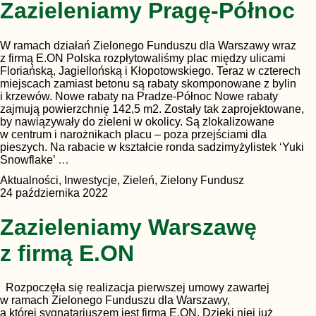
Zazieleniamy Pragę-Północ
W ramach działań Zielonego Funduszu dla Warszawy wraz
z firmą E.ON Polska rozpłytowaliśmy plac między ulicami
Floriańską, Jagiellońską i Kłopotowskiego. Teraz w czterech
miejscach zamiast betonu są rabaty skomponowane z bylin
i krzewów. Nowe rabaty na Pradze-Północ Nowe rabaty
zajmują powierzchnię 142,5 m2. Zostały tak zaprojektowane,
by nawiązywały do zieleni w okolicy. Są zlokalizowane
w centrum i narożnikach placu – poza przejściami dla
pieszych. Na rabacie w kształcie ronda sadzimyżylistek ‘Yuki
Snowflake’
…
Aktualności, Inwestycje, Zieleń, Zielony Fundusz
24 października 2022
Zazieleniamy Warszawę
z firmą E.ON
Rozpoczęła się realizacja pierwszej umowy zawartej
w ramach Zielonego Funduszu dla Warszawy,
a której sygnatariuszem jest firma E.ON. Dzięki niej już