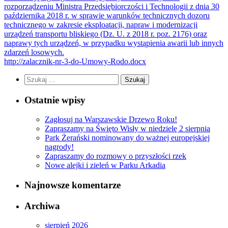
rozporządzeniu Ministra Przedsiębiorczości i Technologii z dnia 30
października 2018 r. w sprawie warunków technicznych dozoru
technicznego w zakresie eksploatacji, napraw i modernizacji
urządzeń transportu bliskiego (Dz. U. z 2018 r. poz. 2176) oraz
naprawy tych urządzeń, w przypadku wystąpienia awarii lub innych
zdarzeń losowych.
http://zalacznik-nr-3-do-Umowy-Rodo.docx
Szukaj:
Ostatnie wpisy
Zagłosuj na Warszawskie Drzewo Roku!
Zapraszamy na Święto Wisły w niedzielę 2 sierpnia
Park Żerański nominowany do ważnej europejskiej
nagrody!
Zapraszamy do rozmowy o przyszłości rzek
Nowe alejki i zieleń w Parku Arkadia
Najnowsze komentarze
Archiwa
sierpień 2026