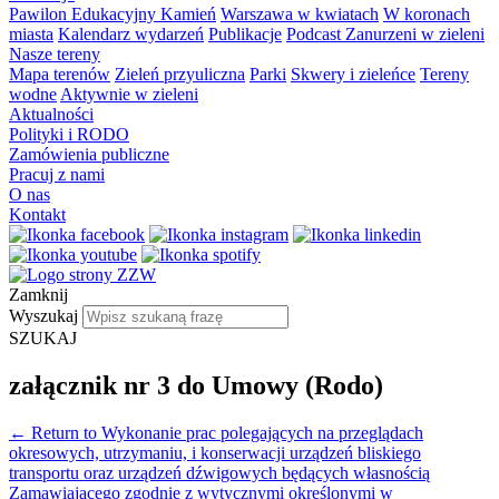
Pawilon Edukacyjny Kamień
Warszawa w kwiatach
W koronach
miasta
Kalendarz wydarzeń
Publikacje
Podcast Zanurzeni w zieleni
Nasze tereny
Mapa terenów
Zieleń przyuliczna
Parki
Skwery i zieleńce
Tereny
wodne
Aktywnie w zieleni
Aktualności
Polityki i RODO
Zamówienia publiczne
Pracuj z nami
O nas
Kontakt
Zamknij
Wyszukaj
SZUKAJ
załącznik nr 3 do Umowy (Rodo)
←
Return to Wykonanie prac polegających na przeglądach
okresowych, utrzymaniu, i konserwacji urządzeń bliskiego
transportu oraz urządzeń dźwigowych będących własnością
Zamawiającego zgodnie z wytycznymi określonymi w