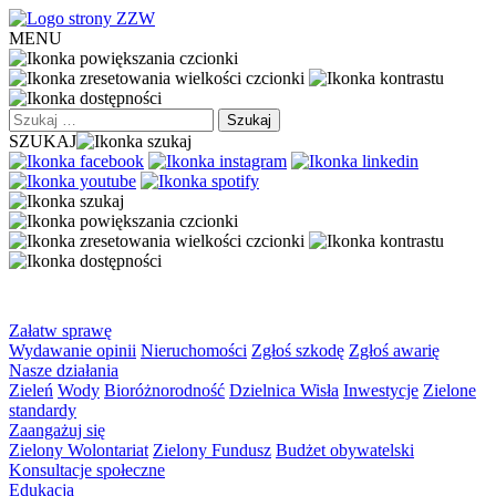
MENU
Szukaj:
SZUKAJ
Załatw sprawę
Wydawanie opinii
Nieruchomości
Zgłoś szkodę
Zgłoś awarię
Nasze działania
Zieleń
Wody
Bioróżnorodność
Dzielnica Wisła
Inwestycje
Zielone
standardy
Zaangażuj się
Zielony Wolontariat
Zielony Fundusz
Budżet obywatelski
Konsultacje społeczne
Edukacja