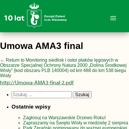
Umowa AMA3 final
←
Return to Monitoring siedlisk i ostoi ptaków lęgowych w
Obszarze Specjalnej Ochrony Natura 2000 „Dolina Środkowej
Wisły” (kod obszaru PLB 140004) od km 488 do km 538 biegu
Wisły
http://Umowa-AMA3-final-2.pdf
Szukaj:
Ostatnie wpisy
Zagłosuj na Warszawskie Drzewo Roku!
Zapraszamy na Święto Wisły w niedzielę 2 sierpnia
Park Żerański nominowany do ważnej europejskiej