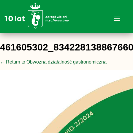
461605302_83422813886766
←
Return to Obwoźna działalność gastronomiczna