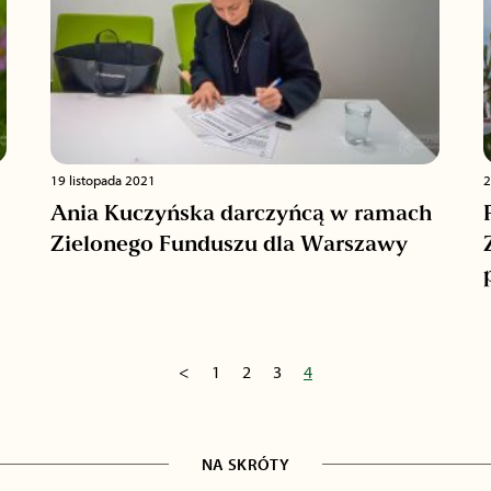
19 listopada 2021
2
Ania Kuczyńska darczyńcą w ramach
Zielonego Funduszu dla Warszawy
<
1
2
3
4
NA SKRÓTY