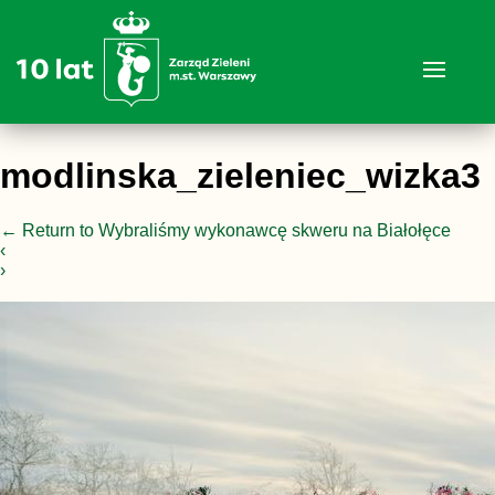
modlinska_zieleniec_wizka3
←
Return to Wybraliśmy wykonawcę skweru na Białołęce
‹
›