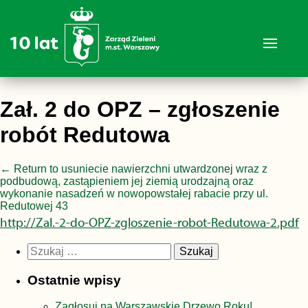
Zał. 2 do OPZ – zgłoszenie
robót Redutowa
←
Return to usuniecie nawierzchni utwardzonej wraz z
podbudową, zastąpieniem jej ziemią urodzajną oraz
wykonanie nasadzeń w nowopowstałej rabacie przy ul.
Redutowej 43
http://Zal.-2-do-OPZ-zgloszenie-robot-Redutowa-2.pdf
Szukaj:
Ostatnie wpisy
Zagłosuj na Warszawskie Drzewo Roku!