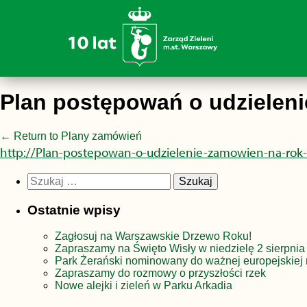
Plan postępowań o udzieleni
←
Return to Plany zamówień
http://Plan-postepowan-o-udzielenie-zamowien-na-rok
Szukaj:
Ostatnie wpisy
Zagłosuj na Warszawskie Drzewo Roku!
Zapraszamy na Święto Wisły w niedzielę 2 sierpnia
Park Żerański nominowany do ważnej europejskiej 
Zapraszamy do rozmowy o przyszłości rzek
Nowe alejki i zieleń w Parku Arkadia