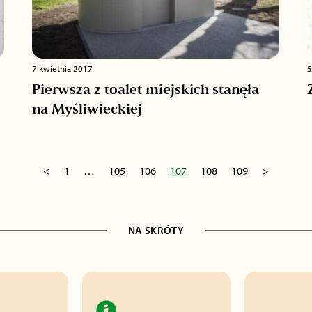
7 kwietnia 2017
5
Pierwsza z toalet miejskich stanęła
na Myśliwieckiej
<
1
…
105
106
107
108
109
>
NA SKRÓTY