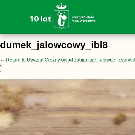
dumek_jalowcowy_ibl8
←
Return to Uwaga! Groźny owad zabija tuje, jałowce i cyprysi
‹
›