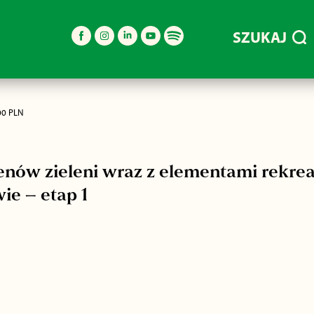
SZUKAJ
00 PLN
nów zieleni wraz z elementami rekrea
e – etap 1