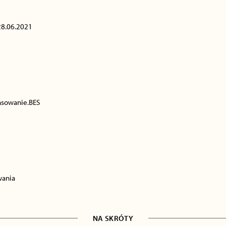
28.06.2021
nsowanie.BES
wania
NA SKRÓTY