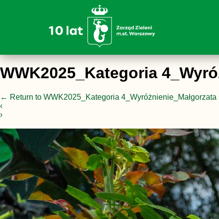
WWK2025_Kategoria 4_Wyróż
←
Return to WWK2025_Kategoria 4_Wyróżnienie_Małgorzata 
‹
›