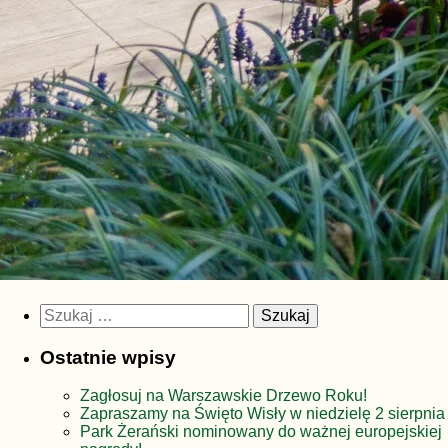
Szukaj:
Ostatnie wpisy
Zagłosuj na Warszawskie Drzewo Roku!
Zapraszamy na Święto Wisły w niedzielę 2 sierpnia
Park Żerański nominowany do ważnej europejskiej