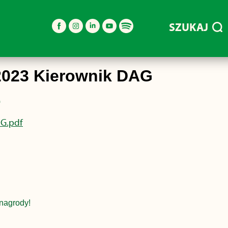
SZUKAJ
2023 Kierownik DAG
G
AG.pdf
nagrody!