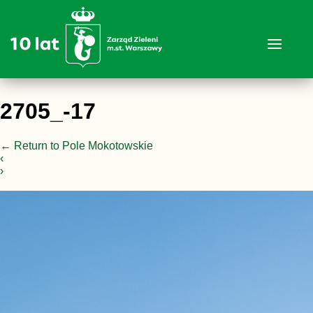
2705_-17
←
Return to Pole Mokotowskie
‹
›