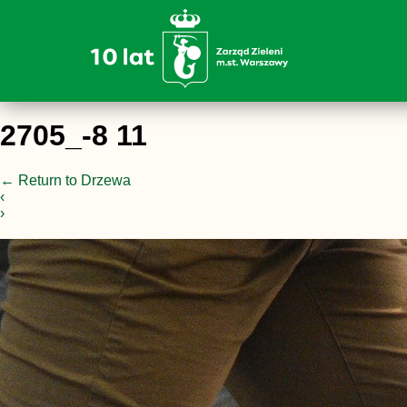
2705_-8 11
←
Return to Drzewa
‹
›