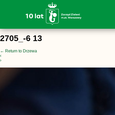
2705_-6 13
←
Return to Drzewa
‹
›