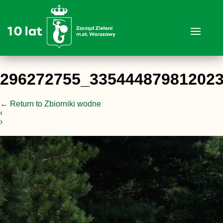
296272755_33544487981202
←
Return to Zbiorniki wodne
‹
›