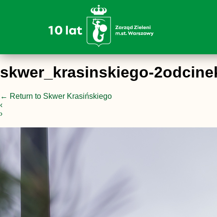
skwer_krasinskiego-2odcine
←
Return to Skwer Krasińskiego
‹
›