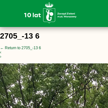
2705_-13 6
←
Return to 2705_-13 6
‹
›