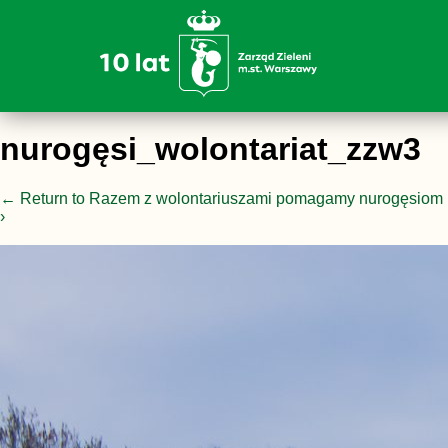
nurogęsi_wolontariat_zzw3
←
Return to Razem z wolontariuszami pomagamy nurogęsiom b
›