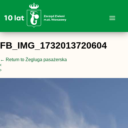
FB_IMG_1732013720604
←
Return to Żegluga pasażerska
‹
›