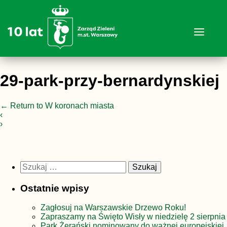
29-park-przy-bernardynskiej
←
Return to W koronach miasta
‹
›
Szukaj:
Ostatnie wpisy
Zagłosuj na Warszawskie Drzewo Roku!
Zapraszamy na Święto Wisły w niedzielę 2 sierpnia
Park Żerański nominowany do ważnej europejskiej