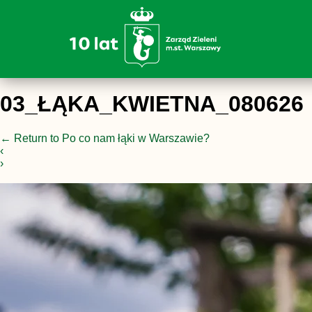
03_ŁĄKA_KWIETNA_080626
←
Return to Po co nam łąki w Warszawie?
‹
›