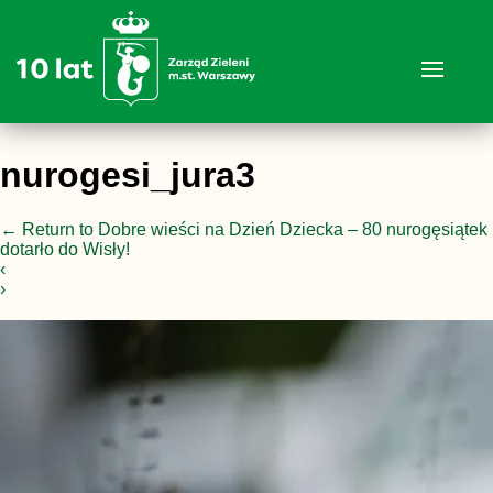
nurogesi_jura3
←
Return to Dobre wieści na Dzień Dziecka – 80 nurogęsiątek
dotarło do Wisły!
‹
›