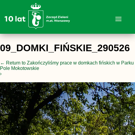
09_DOMKI_FIŃSKIE_290526
←
Return to Zakończyliśmy prace w domkach fińskich w Parku
Pole Mokotowskie
›