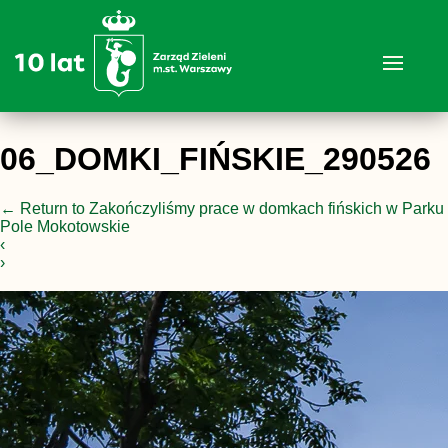
06_DOMKI_FIŃSKIE_290526
←
Return to Zakończyliśmy prace w domkach fińskich w Parku
Pole Mokotowskie
‹
›