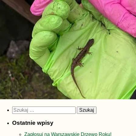
Szukaj:
Ostatnie wpisy
Zagłosuj na Warszawskie Drzewo Roku!