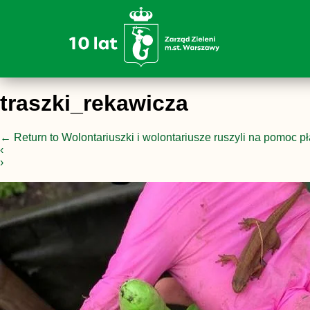
traszki_rekawicza
←
Return to Wolontariuszki i wolontariusze ruszyli na pomoc p
‹
›