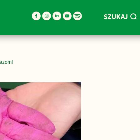
SZUKAJ
łazom!