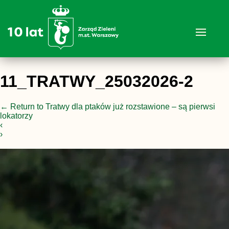
11_TRATWY_25032026-2
←
Return to Tratwy dla ptaków już rozstawione – są pierwsi
lokatorzy
‹
›