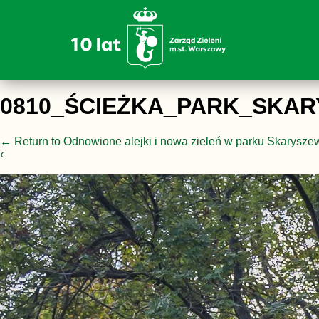
0810_ŚCIEŻKA_PARK_SKA
←
Return to Odnowione alejki i nowa zieleń w parku Skarysz
‹