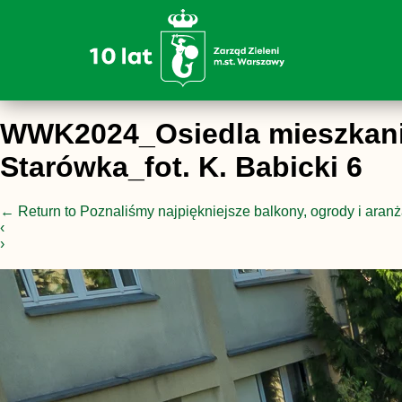
WWK2024_Osiedla mieszkanio
Starówka_fot. K. Babicki 6
←
Return to Poznaliśmy najpiękniejsze balkony, ogrody i aranż
‹
›