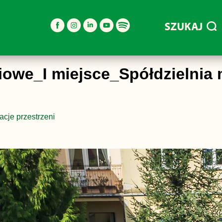
SZUKAJ
we_I miejsce_Spółdzielnia 
acje przestrzeni