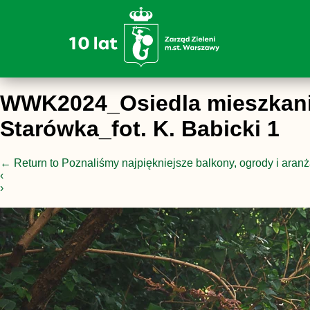
WWK2024_Osiedla mieszkanio
Starówka_fot. K. Babicki 1
←
Return to Poznaliśmy najpiękniejsze balkony, ogrody i aranż
‹
›