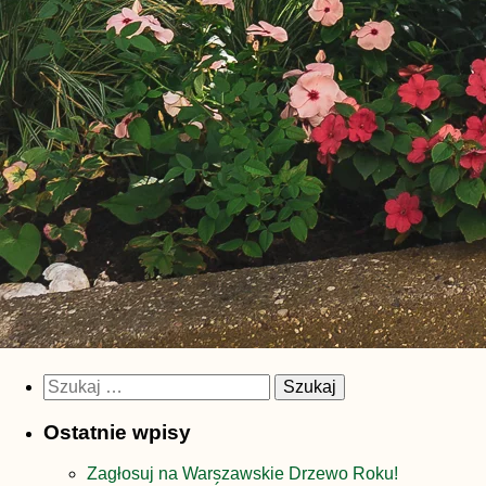
Szukaj:
Ostatnie wpisy
Zagłosuj na Warszawskie Drzewo Roku!