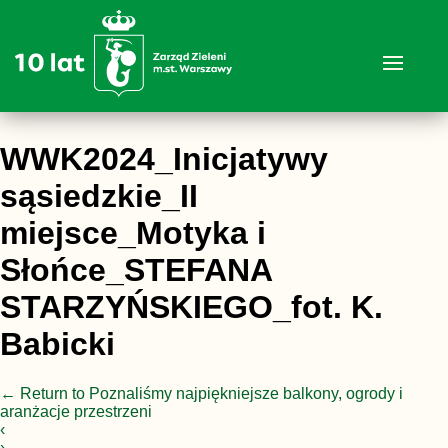
WWK2024_Inicjatywy
sąsiedzkie_II
miejsce_Motyka i
Słońce_STEFANA
STARZYŃSKIEGO_fot. K.
Babicki
←
Return to Poznaliśmy najpiękniejsze balkony, ogrody i
aranżacje przestrzeni
‹
›