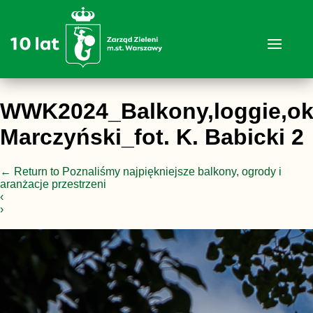
WWK2024_Balkony,loggie,o
Marczyński_fot. K. Babicki 2
←
Return to Poznaliśmy najpiękniejsze balkony, ogrody i
aranżacje przestrzeni
‹
›