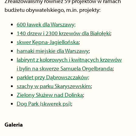
Zrealizowaliśmy również 59 projektów w ramach
budżetu obywatelskiego, m.in. projekty:
600 ławek dla Warszawy;
140 drzew i 2300 krzewów dla Białołęki
;
skwer Kępna-Jagiellońska
;
hamaki miejskie dla Warszawy
;
labirynt z kolorowych i kwitnących krzewów
i bylin na skwerze Samuela Orgelbranda
;
parklet przy Dąbrowszczaków;
szachy w parku Skaryszewskim
;
Zielony Służew nad Dolinką
;
Dog Park (skwerek psi)
;
Galeria