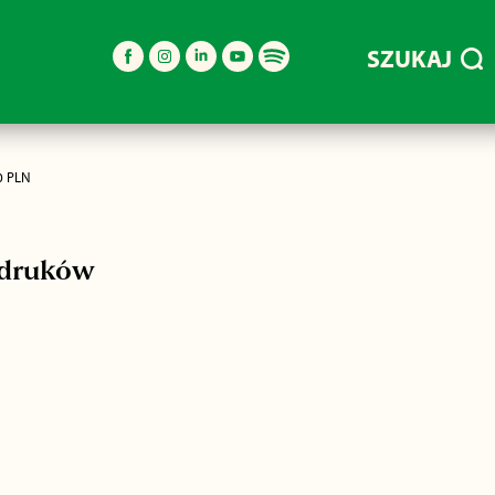
SZUKAJ
0 PLN
ydruków