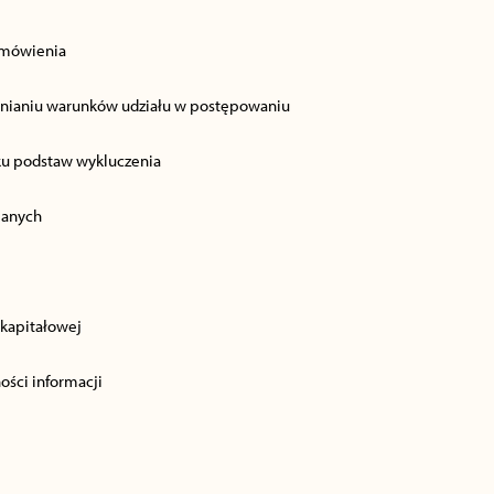
amówienia
ełnianiu warunków udziału w postępowaniu
aku podstaw wykluczenia
lanych
 kapitałowej
ości informacji