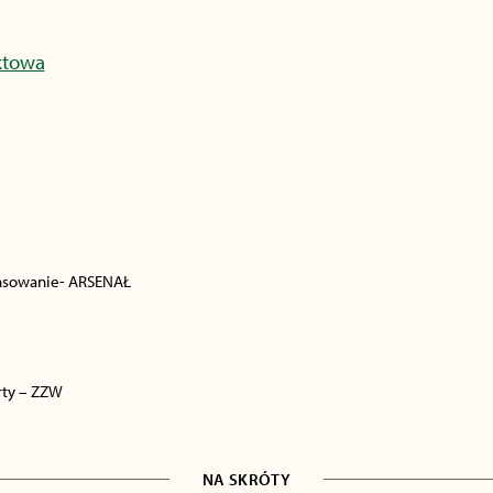
ktowa
ansowanie- ARSENAŁ
rty – ZZW
NA SKRÓTY