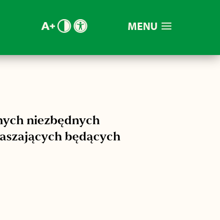
MENU
nych niezbędnych
raszających będących