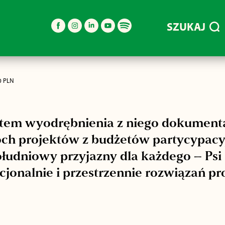
SZUKAJ
0 PLN
ątem wyodrębnienia z niego dokument
óch projektów z budżetów partycypacy
ołudniowy przyjazny dla każdego – Psi
cjonalnie i przestrzennie rozwiązań p