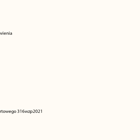
wienia
fertowego 316wzp2021