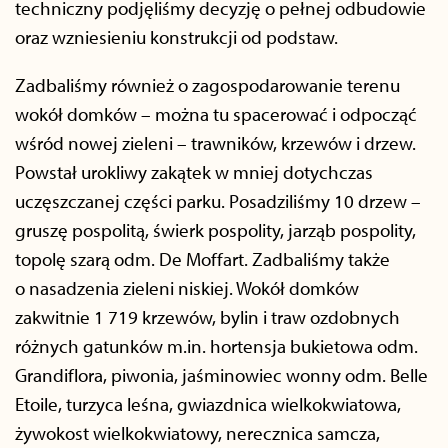
techniczny podjęliśmy decyzję o pełnej odbudowie
oraz wzniesieniu konstrukcji od podstaw.
Zadbaliśmy również o zagospodarowanie terenu
wokół domków – można tu spacerować i odpocząć
wśród nowej zieleni – trawników, krzewów i drzew.
Powstał urokliwy zakątek w mniej dotychczas
uczęszczanej części parku. Posadziliśmy 10 drzew –
gruszę pospolitą, świerk pospolity, jarząb pospolity,
topolę szarą odm. De Moffart. Zadbaliśmy także
o nasadzenia zieleni niskiej. Wokół domków
zakwitnie 1 719 krzewów, bylin i traw ozdobnych
różnych gatunków m.in. hortensja bukietowa odm.
Grandiflora, piwonia, jaśminowiec wonny odm. Belle
Etoile, turzyca leśna, gwiazdnica wielkokwiatowa,
żywokost wielkokwiatowy, nerecznica samcza,