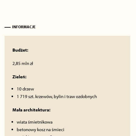
INFORMACJE
Budżet:
2,85 mln zł
Zieleń:
10 drzew
1 719 szt. krzewów, bylin i traw ozdobnych
Mała architektura:
wiata śmietnikowa
betonowy kosz na śmieci