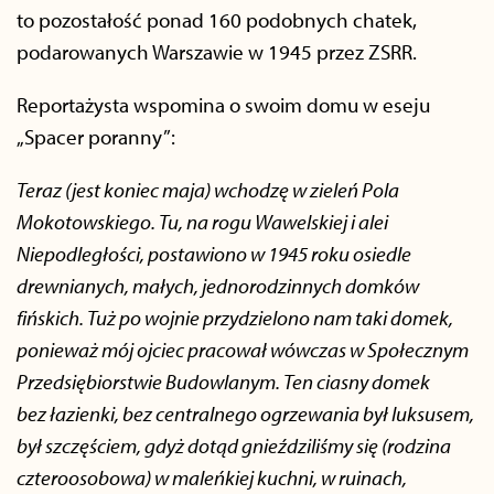
to pozostałość ponad 160 podobnych chatek,
podarowanych Warszawie w 1945 przez ZSRR.
Reportażysta wspomina o swoim domu w eseju
„Spacer poranny”:
Teraz (jest koniec maja) wchodzę w zieleń Pola
Mokotowskiego. Tu, na rogu Wawelskiej i alei
Niepodległości, postawiono w 1945 roku osiedle
drewnianych, małych, jednorodzinnych domków
fińskich. Tuż po wojnie przydzielono nam taki domek,
ponieważ mój ojciec pracował wówczas w Społecznym
Przedsiębiorstwie Budowlanym. Ten ciasny domek
bez łazienki, bez centralnego ogrzewania był luksusem,
był szczęściem, gdyż dotąd gnieździliśmy się (rodzina
czteroosobowa) w maleńkiej kuchni, w ruinach,