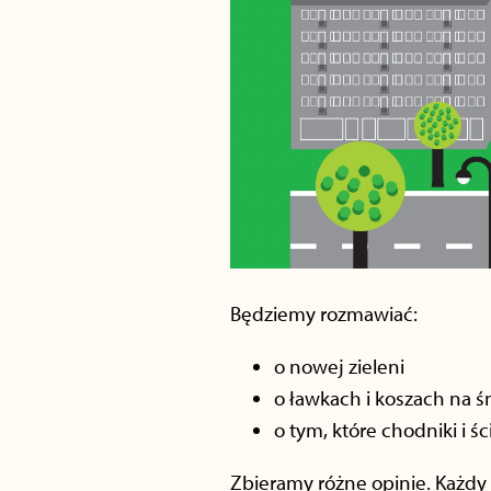
Będziemy rozmawiać:
o nowej zieleni
o ławkach i koszach na ś
o tym, które chodniki i 
Zbieramy różne opinie. Każdy g