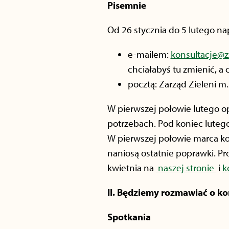
Pisemnie
Od 26 stycznia do 5 lutego na
e-mailem:
konsultacje@z
chciałabyś tu zmienić, a
pocztą: Zarząd Zieleni m
W pierwszej połowie lutego o
potrzebach. Pod koniec lutego
W pierwszej połowie marca k
naniosą ostatnie poprawki. Pr
kwietnia na
naszej stronie
i
k
II.
Będziemy rozmawiać o konc
Spotkania