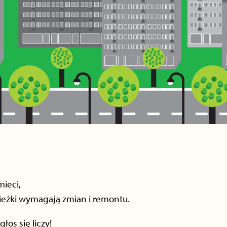
mieci,
ścieżki wymagają zmian i remontu.
łos się liczy!