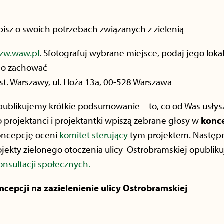
pisz o swoich potrzebach związanych z zielenią
zw.waw.pl
. Sfotografuj wybrane miejsce, podaj jego lokali
 co zachować
.st. Warszawy, ul. Hoża 13a, 00-528 Warszawa
publikujemy krótkie podsumowanie – to, co od Was usłys
 projektanci i projektantki wpiszą zebrane głosy w
konce
oncepcję oceni
komitet sterujący
tym projektem. Następni
ojekty zielonego otoczenia ulicy Ostrobramskiej opubli
onsultacji społecznych.
epcji na zazielenienie ulicy
Ostrobramskiej