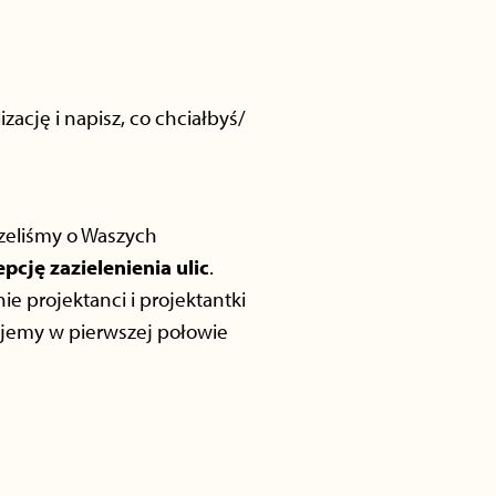
zację i napisz, co chciałbyś/
zeliśmy o Waszych
pcję zazielenienia ulic
.
e projektanci i projektantki
kujemy w pierwszej połowie