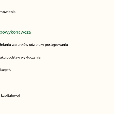
zamówienia
a powykonawcza
pełnianiu warunków udziału w postępowaniu
braku podstaw wykluczenia
wlanych
e kapitałowej